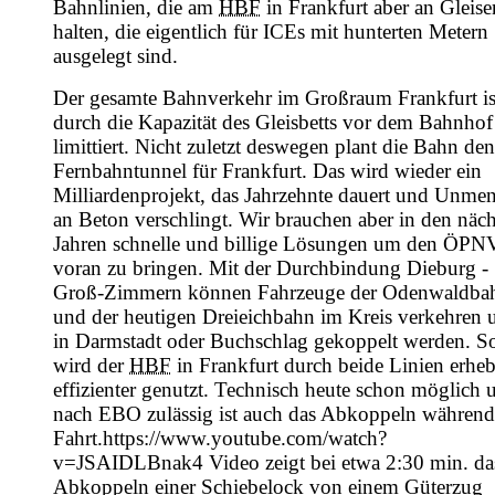
Bahnlinien, die am
HBF
in Frankfurt aber an Gleise
halten, die eigentlich für ICEs mit hunterten Metern
ausgelegt sind.
Der gesamte Bahnverkehr im Großraum Frankfurt is
durch die Kapazität des Gleisbetts vor dem Bahnhof
limittiert. Nicht zuletzt deswegen plant die Bahn den
Fernbahntunnel für Frankfurt. Das wird wieder ein
Milliardenprojekt, das Jahrzehnte dauert und Unme
an Beton verschlingt. Wir brauchen aber in den näc
Jahren schnelle und billige Lösungen um den ÖPN
voran zu bringen. Mit der Durchbindung Dieburg -
Groß-Zimmern können Fahrzeuge der Odenwaldba
und der heutigen Dreieichbahn im Kreis verkehren 
in Darmstadt oder Buchschlag gekoppelt werden. S
wird der
HBF
in Frankfurt durch beide Linien erheb
effizienter genutzt. Technisch heute schon möglich 
nach
EBO
zulässig ist auch das Abkoppeln während
Fahrt.
https://www.youtube.com/watch?
v=JSAIDLBnak4 Video zeigt bei etwa 2:30 min. da
Abkoppeln einer Schiebelock von einem Güterzug