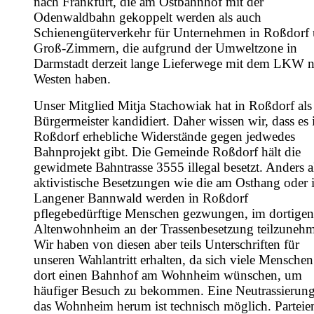
nach Frankfurt, die am Ostbahnhof mit der
Odenwaldbahn gekoppelt werden als auch
Schienengüterverkehr für Unternehmen in Roßdorf
Groß-Zimmern, die aufgrund der Umweltzone in
Darmstadt derzeit lange Lieferwege mit dem LKW 
Westen haben.
Unser Mitglied Mitja Stachowiak hat in Roßdorf als
Bürgermeister kandidiert. Daher wissen wir, dass es 
Roßdorf erhebliche Widerstände gegen jedwedes
Bahnprojekt gibt. Die Gemeinde Roßdorf hält die
gewidmete Bahntrasse 3555 illegal besetzt. Anders a
aktivistische Besetzungen wie die am Osthang oder 
Langener Bannwald werden in Roßdorf
pflegebedürftige Menschen gezwungen, im dortigen
Altenwohnheim an der Trassenbesetzung teilzuneh
Wir haben von diesen aber teils Unterschriften für
unseren Wahlantritt erhalten, da sich viele Menschen
dort einen Bahnhof am Wohnheim wünschen, um
häufiger Besuch zu bekommen. Eine Neutrassierun
das Wohnheim herum ist technisch möglich. Parteie