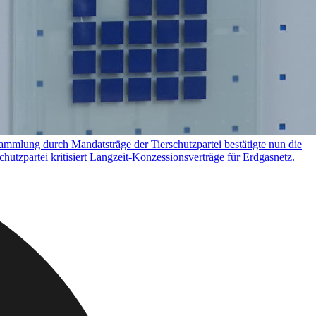
lung durch Mandatsträge der Tierschutzpartei bestätigte nun die
chutzpartei kritisiert Langzeit-Konzessionsverträge für Erdgasnetz.